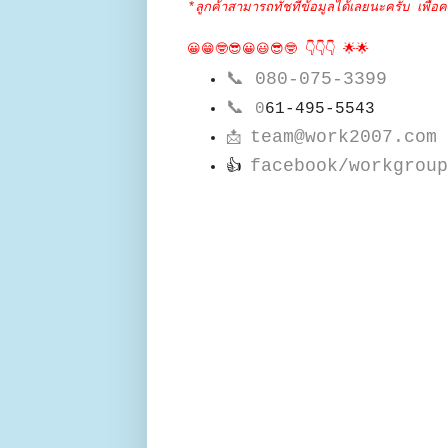
*ลูกค้าสามารถทัชที่ข้อมูลได้เลยนะครับ เพื่อค
😀😁🤓😎😀😃😎🤓 👇👇👇 🌟🌟
📞
080-075-3399
📞
0
61-495-5543
team@work2007.com
📩
facebook/workgroup
👍