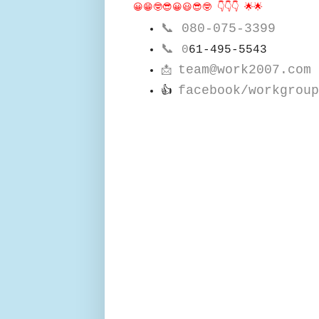
😀😁🤓😎😀😃😎🤓 👇👇👇 🌟🌟
📞
080-075-3399
📞
0
61-495-5543
team@work2007.com
📩
facebook/workgroup
👍