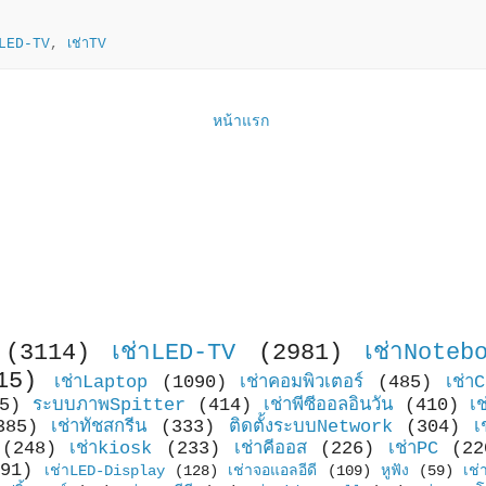
าLED-TV
,
เช่าTV
หน้าแรก
(3114)
เช่าLED-TV
(2981)
เช่าNoteb
15)
เช่าLaptop
(1090)
เช่าคอมพิวเตอร์
(485)
เช่า
5)
ระบบภาพSpitter
(414)
เช่าพีซีออลอินวัน
(410)
เ
385)
เช่าทัชสกรีน
(333)
ติดตั้งระบบNetwork
(304)
เ
(248)
เช่าkiosk
(233)
เช่าคีออส
(226)
เช่าPC
(22
91)
เช่าLED-Display
(128)
เช่าจอแอลอีดี
(109)
หูฟัง
(59)
เช่