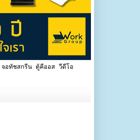
จอทัชสกรีน ตู้คีออส วีดีโอ