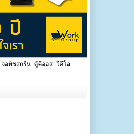
จอทัชสกรีน ตู้คีออส วีดีโอ