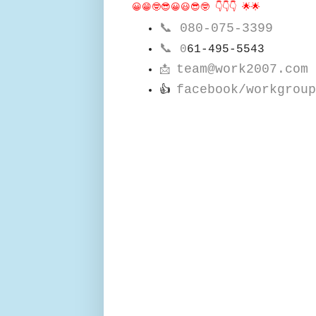
😀😁🤓😎😀😃😎🤓 👇👇👇 🌟🌟
📞
080-075-3399
📞
0
61-495-5543
team@work2007.com
📩
facebook/workgroup
👍