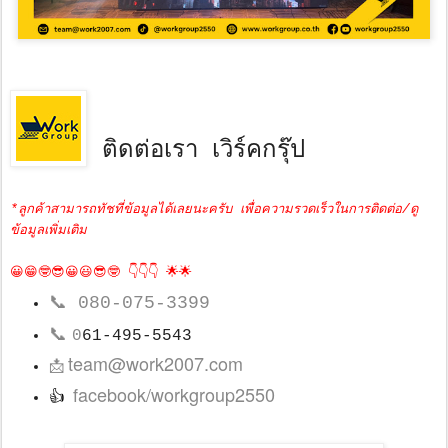
ติดต่อเรา เวิร์คกรุ๊ป
*ลูกค้าสามารถทัชที่ข้อมูลได้เลยนะครับ เพื่อความรวดเร็วในการติดต่อ/ดู
ข้อมูลเพิ่มเติม
😀😁🤓😎😀😃😎🤓 👇👇👇 🌟🌟
📞
080-075-3399
📞
0
61-495-5543
team@work2007.com
📩
facebook/workgroup2550
👍