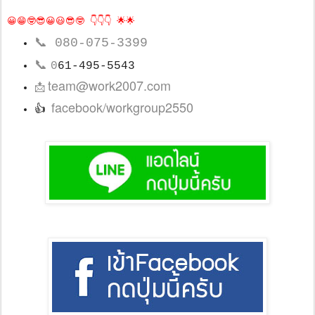
😀😁🤓😎😀😃😎🤓 👇👇👇 🌟🌟
📞
080-075-3399
📞
0
61-495-5543
team@work2007.com
📩
facebook/workgroup2550
👍