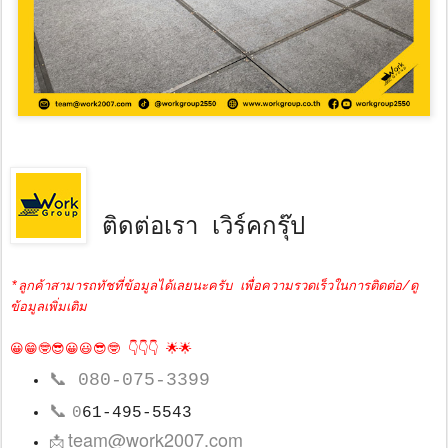
ติดต่อเรา เวิร์คกรุ๊ป
*ลูกค้าสามารถทัชที่ข้อมูลได้เลยนะครับ เพื่อความรวดเร็วในการติดต่อ/ดู
ข้อมูลเพิ่มเติม
😀😁🤓😎😀😃😎🤓 👇👇👇 🌟🌟
📞
080-075-3399
📞
0
61-495-5543
team@work2007.com
📩