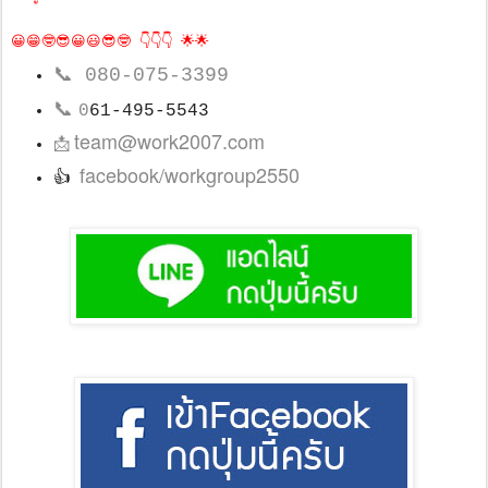
😀😁🤓😎😀😃😎🤓 👇👇👇 🌟🌟
📞
080-075-3399
📞
0
61-495-5543
team@work2007.com
📩
facebook/workgroup2550
👍