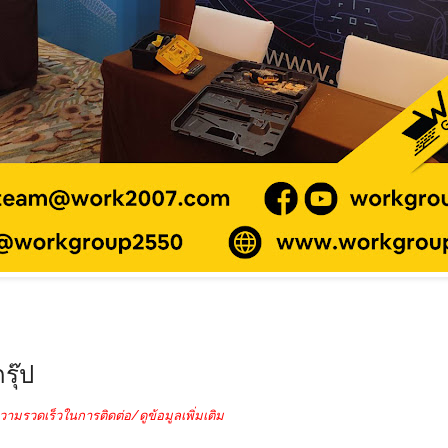
รุ๊ป
วามรวดเร็วในการติดต่อ/ดูข้อมูลเพิ่มเติม