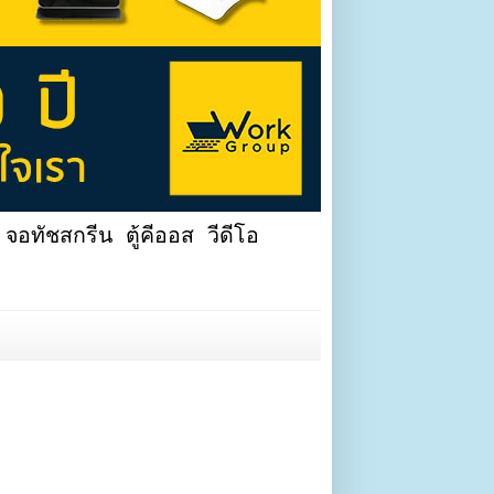
จอทัชสกรีน ตู้คีออส วีดีโอ