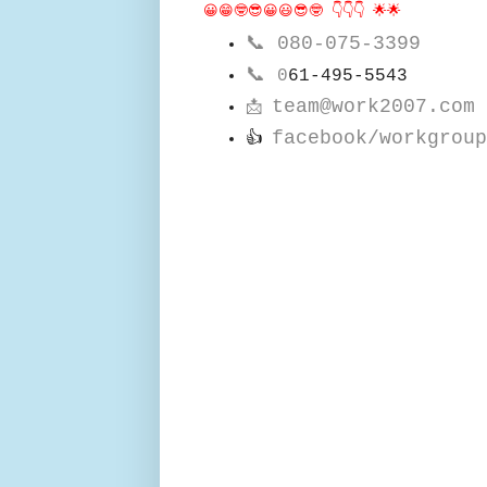
😀😁🤓😎😀😃😎🤓 👇👇👇 🌟🌟
📞
080-075-3399
📞
0
61-495-5543
team@work2007.com
📩
facebook/workgroup
👍