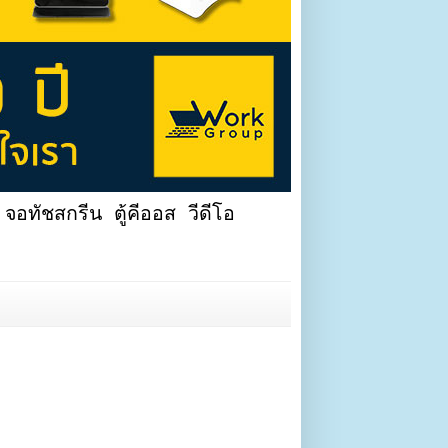
จอทัชสกรีน ตู้คีออส วีดีโอ