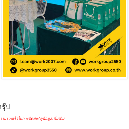
รุ๊ป
วามรวดเร็วในการติดต่อ/ดูข้อมูลเพิ่มเติม