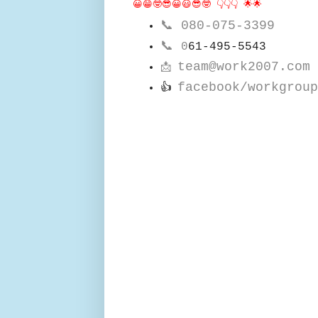
😀😁🤓😎😀😃😎🤓 👇👇👇 🌟🌟
📞
080-075-3399
📞
0
61-495-5543
team@work2007.com
📩
facebook/workgroup
👍