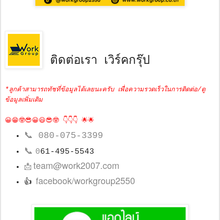
ติดต่อเรา เวิร์คกรุ๊ป
*ลูกค้าสามารถทัชที่ข้อมูลได้เลยนะครับ เพื่อความรวดเร็วในการติดต่อ/ดู
ข้อมูลเพิ่มเติม
😀😁🤓😎😀😃😎🤓 👇👇👇 🌟🌟
📞
080-075-3399
📞
0
61-495-5543
team@work2007.com
📩
facebook/workgroup2550
👍