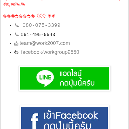
ข้อมูลเพิ่มเติม
😀😁🤓😎😀😃😎🤓 👇👇👇 🌟🌟
📞
080-075-3399
📞
0
61-495-5543
team@work2007.com
📩
facebook/workgroup2550
👍