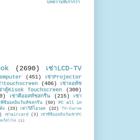
บทความที่เก่ากว่า
ook
(2690)
เช่าLCD-TV
Computer
(451)
เช่าProjector
ช่าtouchscreen
(406)
เช่าจอทัช
ช่าตู้Kisok Touchscreen
(300)
0)
เช่าคีออสทัชสกรีน
(215)
เช่า
าพีซีออลอินวันทัชสกรีน
(50)
PC all in
ค้ง
(23)
เช่าวีดีโอวอล
(22)
TV-Curve
)
เช่าaircard
(3)
เช่าพีซีออลอินวันเช่าPC
อคเก็ตไวไฟ
(1)