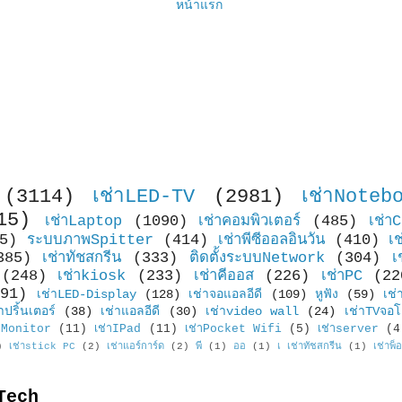
หน้าแรก
(3114)
เช่าLED-TV
(2981)
เช่าNoteb
15)
เช่าLaptop
(1090)
เช่าคอมพิวเตอร์
(485)
เช่า
5)
ระบบภาพSpitter
(414)
เช่าพีซีออลอินวัน
(410)
เ
385)
เช่าทัชสกรีน
(333)
ติดตั้งระบบNetwork
(304)
เ
(248)
เช่าkiosk
(233)
เช่าคีออส
(226)
เช่าPC
(22
91)
เช่าLED-Display
(128)
เช่าจอแอลอีดี
(109)
หูฟัง
(59)
เช่
าปริ้นเตอร์
(38)
เช่าแอลอีดี
(30)
เช่าvideo wall
(24)
เช่าTVจอโ
Monitor
(11)
เช่าIPad
(11)
เช่าPocket Wifi
(5)
เช่าserver
(4
)
เช่าstick PC
(2)
เช่าแอร์การ์ด
(2)
พี
(1)
ออ
(1)
เ เช่าทัชสกรีน
(1)
เช่าพ็
Tech