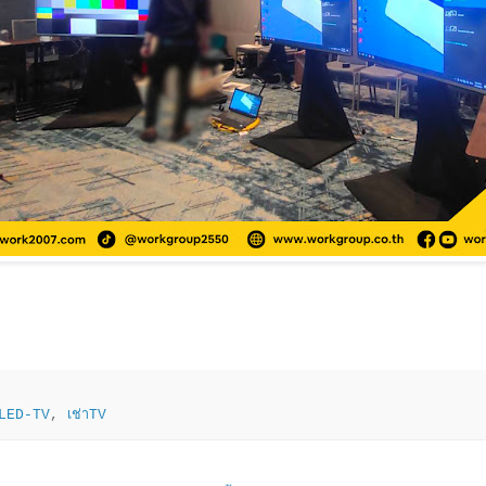
าLED-TV
,
เช่าTV