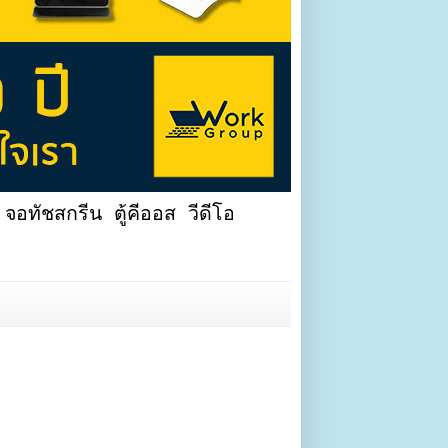
จอทัชสกรีน ตู้คีออส วีดีโอ