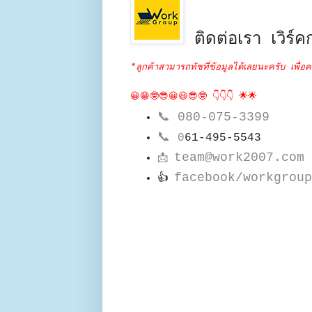
ติดต่อเรา เวิร์คก
*ลูกค้าสามารถทัชที่ข้อมูลได้เลยนะครับ เพื่อค
😀😁🤓😎😀😃😎🤓 👇👇👇 🌟🌟
📞
080-075-3399
📞
0
61-495-5543
team@work2007.com
📩
facebook/workgroup
👍