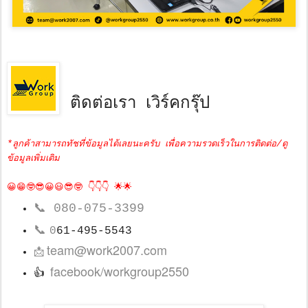
ติดต่อเรา เวิร์คกรุ๊ป
*ลูกค้าสามารถทัชที่ข้อมูลได้เลยนะครับ เพื่อความรวดเร็วในการติดต่อ/ดู
ข้อมูลเพิ่มเติม
😀😁🤓😎😀😃😎🤓 👇👇👇 🌟🌟
📞
080-075-3399
📞
0
61-495-5543
team@work2007.com
📩
facebook/workgroup2550
👍