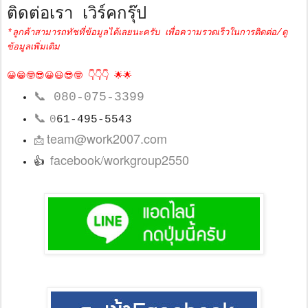
ติดต่อเรา เวิร์คกรุ๊ป
*ลูกค้าสามารถทัชที่ข้อมูลได้เลยนะครับ เพื่อความรวดเร็วในการติดต่อ/ดู
ข้อมูลเพิ่มเติม
😀😁🤓😎😀😃😎🤓 👇👇👇 🌟🌟
📞
080-075-3399
📞
0
61-495-5543
team@work2007.com
📩
facebook/workgroup2550
👍