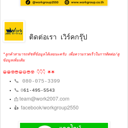
ติดต่อเรา เวิร์คกรุ๊ป
*ลูกค้าสามารถทัชที่ข้อมูลได้เลยนะครับ เพื่อความรวดเร็วในการติดต่อ/ดู
ข้อมูลเพิ่มเติม
😀😁🤓😎😀😃😎🤓 👇👇👇 🌟🌟
📞
080-075-3399
📞
0
61-495-5543
team@work2007.com
📩
facebook/workgroup2550
👍