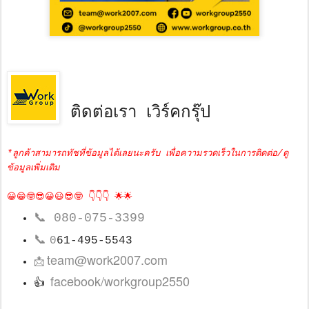
ติดต่อเรา เวิร์คกรุ๊ป
*ลูกค้าสามารถทัชที่ข้อมูลได้เลยนะครับ เพื่อความรวดเร็วในการติดต่อ/ดู
ข้อมูลเพิ่มเติม
😀😁🤓😎😀😃😎🤓 👇👇👇 🌟🌟
📞
080-075-3399
📞
0
61-495-5543
team@work2007.com
📩
facebook/workgroup2550
👍