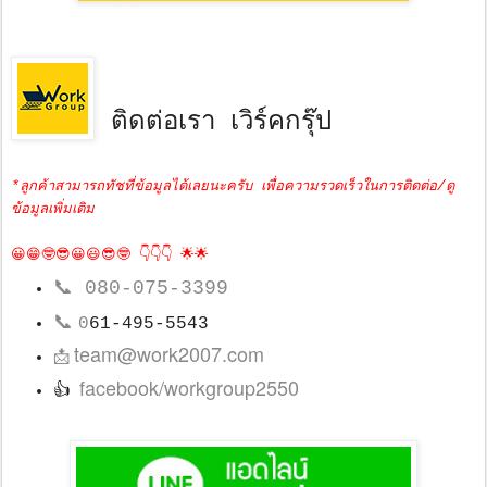
ติดต่อเรา เวิร์คกรุ๊ป
*ลูกค้าสามารถทัชที่ข้อมูลได้เลยนะครับ เพื่อความรวดเร็วในการติดต่อ/ดู
ข้อมูลเพิ่มเติม
😀😁🤓😎😀😃😎🤓 👇👇👇 🌟🌟
📞
080-075-3399
📞
0
61-495-5543
team@work2007.com
📩
facebook/workgroup2550
👍