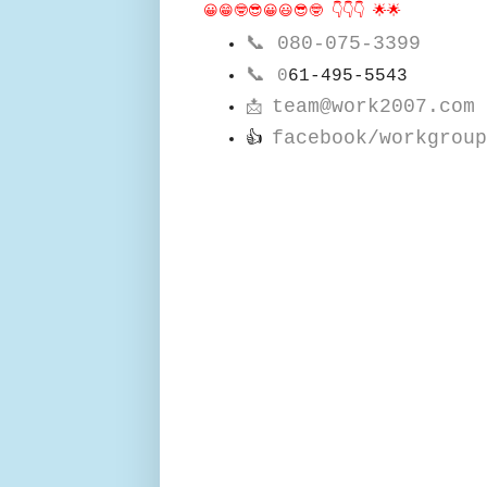
😀😁🤓😎😀😃😎🤓 👇👇👇 🌟🌟
📞
080-075-3399
📞
0
61-495-5543
team@work2007.com
📩
facebook/workgroup
👍