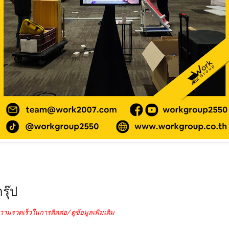
รุ๊ป
วามรวดเร็วในการติดต่อ/ดูข้อมูลเพิ่มเติม