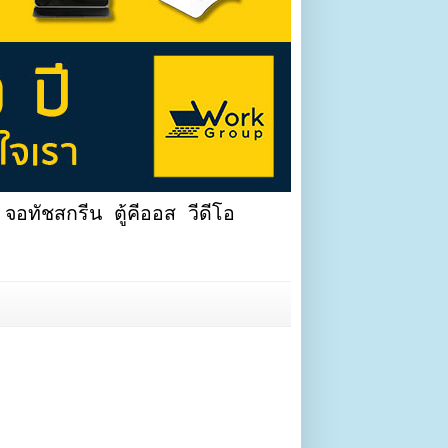
จอทัชสกรีน ตู้คีออส วีดีโอ