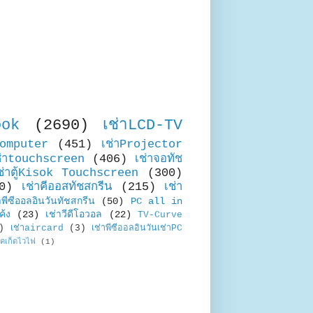
ook
(2690)
เช่าLCD-TV
Computer
(451)
เช่าProjector
ช่าtouchscreen
(406)
เช่าจอทัช
ช่าตู้Kisok Touchscreen
(300)
0)
เช่าคีออสทัชสกรีน
(215)
เช่า
าพีซีออลอินวันทัชสกรีน
(50)
PC all in
ค้ง
(23)
เช่าวีดีโอวอล
(22)
TV-Curve
)
เช่าaircard
(3)
เช่าพีซีออลอินวันเช่าPC
อคเก็ตไวไฟ
(1)