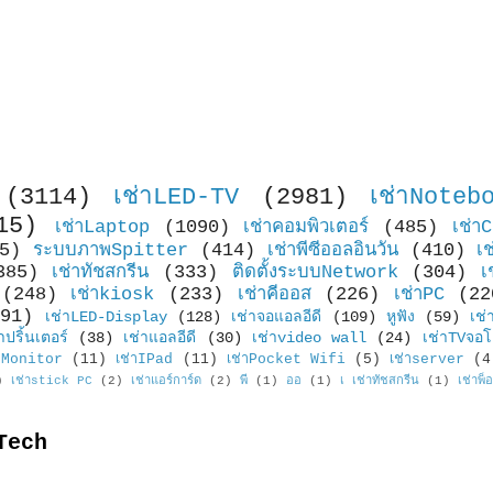
(3114)
เช่าLED-TV
(2981)
เช่าNoteb
15)
เช่าLaptop
(1090)
เช่าคอมพิวเตอร์
(485)
เช่า
5)
ระบบภาพSpitter
(414)
เช่าพีซีออลอินวัน
(410)
เ
385)
เช่าทัชสกรีน
(333)
ติดตั้งระบบNetwork
(304)
เ
(248)
เช่าkiosk
(233)
เช่าคีออส
(226)
เช่าPC
(22
91)
เช่าLED-Display
(128)
เช่าจอแอลอีดี
(109)
หูฟัง
(59)
เช่
าปริ้นเตอร์
(38)
เช่าแอลอีดี
(30)
เช่าvideo wall
(24)
เช่าTVจอโ
Monitor
(11)
เช่าIPad
(11)
เช่าPocket Wifi
(5)
เช่าserver
(4
)
เช่าstick PC
(2)
เช่าแอร์การ์ด
(2)
พี
(1)
ออ
(1)
เ เช่าทัชสกรีน
(1)
เช่าพ็
Tech