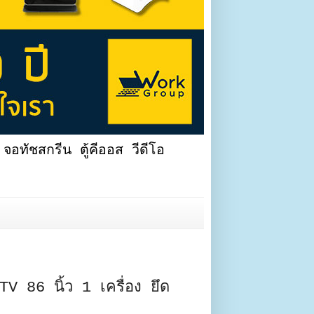
จอทัชสกรีน ตู้คีออส วีดีโอ
 86 นิ้ว 1 เครื่อง ยึด