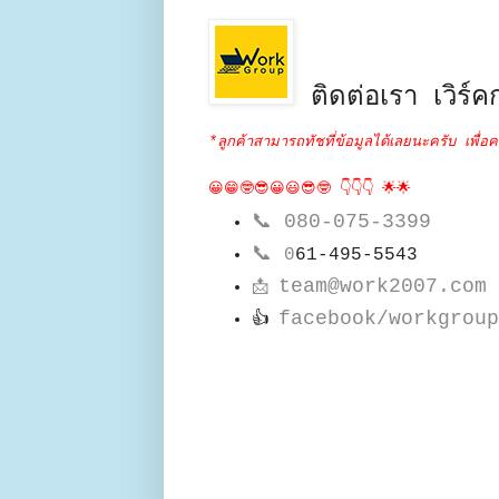
ติดต่อเรา เวิร์คก
*ลูกค้าสามารถทัชที่ข้อมูลได้เลยนะครับ เพื่อค
😀😁🤓😎😀😃😎🤓 👇👇👇 🌟🌟
📞
080-075-3399
📞
0
61-495-5543
team@work2007.com
📩
facebook/workgroup
👍