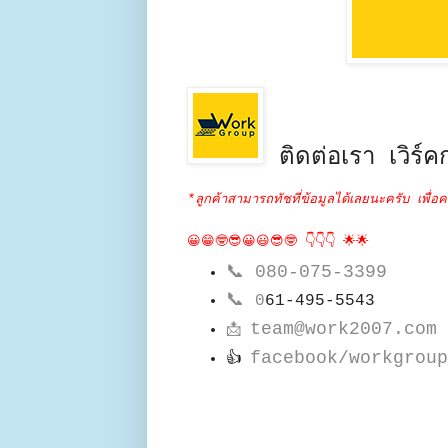
ติดต่อเรา เวิร์คก
*ลูกค้าสามารถทัชที่ข้อมูลได้เลยนะครับ เพื่อค
😀😁🤓😎😀😃😎🤓 👇👇👇 🌟🌟
📞
080-075-3399
📞
0
61-495-5543
team@work2007.com
📩
facebook/workgroup
👍