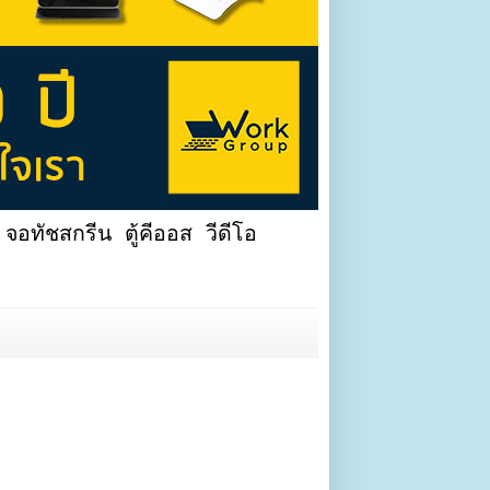
จอทัชสกรีน ตู้คีออส วีดีโอ