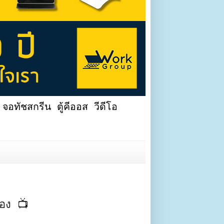
จอทัชสกรีน ตู้คีออส วีดีโอ
่อง 📺