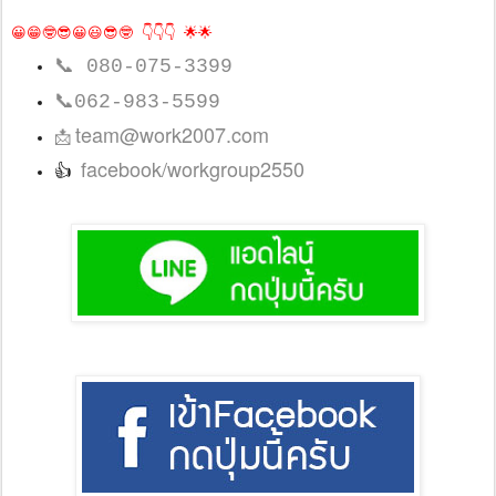
😀😁🤓😎😀😃😎🤓 👇👇👇 🌟🌟
📞
080-075-3399
📞
062-983-5599
team@work2007.com
📩
facebook/workgroup2550
👍