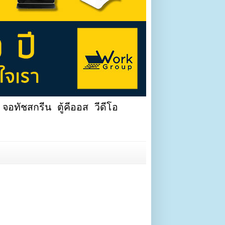
จอทัชสกรีน ตู้คีออส วีดีโอ