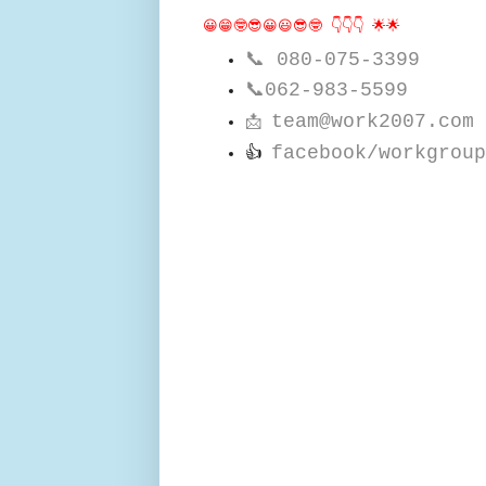
😀😁🤓😎😀😃😎🤓 👇👇👇 🌟🌟
📞
080-075-3399
📞
062-983-5599
team@work2007.com
📩
facebook/workgroup
👍