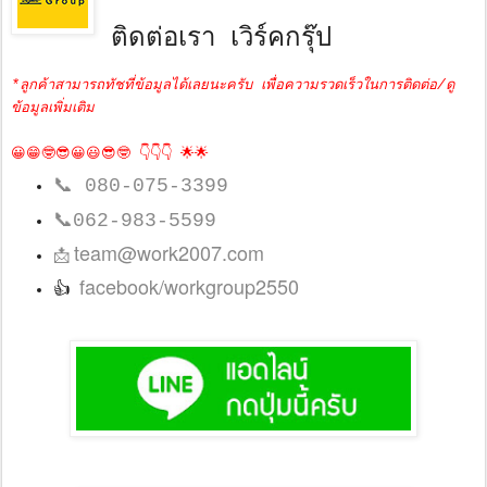
ติดต่อเรา เวิร์คกรุ๊ป
*ลูกค้าสามารถทัชที่ข้อมูลได้เลยนะครับ เพื่อความรวดเร็วในการติดต่อ/ดู
ข้อมูลเพิ่มเติม
😀😁🤓😎😀😃😎🤓 👇👇👇 🌟🌟
📞
080-075-3399
📞
062-983-5599
team@work2007.com
📩
facebook/workgroup2550
👍