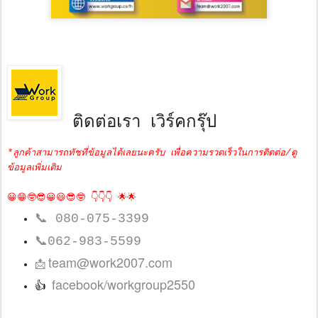
ติดต่อเรา เวิร์คกรุ๊ป
*ลูกค้าสามารถทัชที่ข้อมูลได้เลยนะครับ เพื่อความรวดเร็วในการติดต่อ/ดู
ข้อมูลเพิ่มเติม
😀😁🤓😎😀😃😎🤓 👇👇👇 🌟🌟
📞
080-075-3399
📞
062-983-5599
team@work2007.com
📩
facebook/workgroup2550
👍