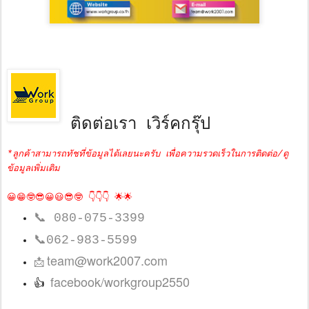
ติดต่อเรา เวิร์คกรุ๊ป
*ลูกค้าสามารถทัชที่ข้อมูลได้เลยนะครับ เพื่อความรวดเร็วในการติดต่อ/ดู
ข้อมูลเพิ่มเติม
😀😁🤓😎😀😃😎🤓 👇👇👇 🌟🌟
📞
080-075-3399
📞
062-983-5599
team@work2007.com
📩
facebook/workgroup2550
👍