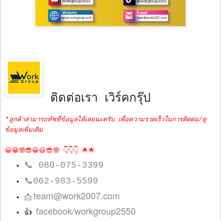
ติดต่อเรา เวิร์คกรุ๊ป
*ลูกค้าสามารถทัชที่ข้อมูลได้เลยนะครับ เพื่อความรวดเร็วในการติดต่อ/ดู
ข้อมูลเพิ่มเติม
😀😁🤓😎😀😃😎🤓 👇👇👇 🌟🌟
📞
080-075-3399
📞
062-983-5599
team@work2007.com
📩
facebook/workgroup2550
👍