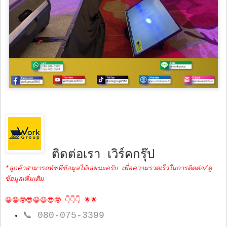
ติดต่อเรา เวิร์คกรุ๊ป
*ลูกค้าสามารถทัชที่ข้อมูลได้เลยนะครับ เพื่อความรวดเร็วในการติดต่อ/ดู
ข้อมูลเพิ่มเติม
😀😁🤓😎😀😃😎🤓 👇👇👇 🌟🌟
📞
080-075-3399