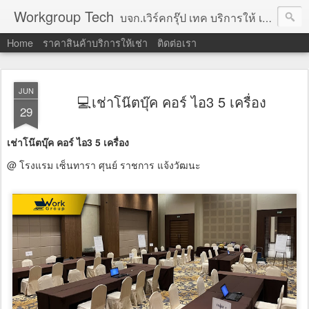
Workgroup Tech
บจก.เวิร์คกรุ๊ป เทค บริการให้ เช่าคอมพิวเตอร์ โน้ตบุ๊ค โปรเจคเตอร์ ทีวีจอแบน จอทัชสกรีน ตู้คีออส วีดีโอวอล และอุปกรณ์อื่น ๆ บริการให้เช่าเป็น รายวัน
Home
ราคาสินค้าบริการให้เช่า
ติดต่อเรา
JUN
💻เช่าโน๊ตบุ๊ค คอร์ ไอ3 5 เครื่อง
29
เช่าโน๊ตบุ๊ค คอร์ ไอ3 5 เครื่อง
@ โรงแรม เซ็นทารา ศุนย์ ราชการ แจ้งวัฒนะ