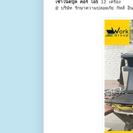
เช่าโน๊ตบุ๊ค คอร์ ไอ5
12 เครื่อง
@ บริษัท รักษาความปลอดภัย กัทส์ อินเ