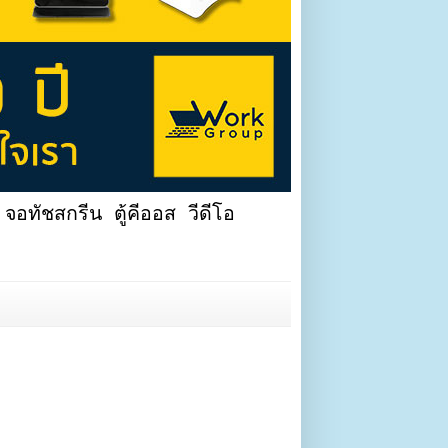
จอทัชสกรีน ตู้คีออส วีดีโอ