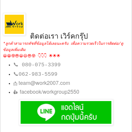
ติดต่อเรา เวิร์คกรุ๊ป
*ลูกค้าสามารถทัชที่ข้อมูลได้เลยนะครับ เพื่อความรวดเร็วในการติดต่อ/ดู
ข้อมูลเพิ่มเติม
😀😁🤓😎😀😃😎🤓 👇👇👇 🌟🌟🌟
📞
080-075-3399
📞
062-983-5599
team@work2007.com
📩
facebook/workgroup2550
👍