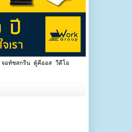
จอทัชสกรีน ตู้คีออส วีดีโอ