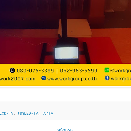
าLCD-TV
,
เช่าLED-TV
,
เช่าTV
หน้าแรก