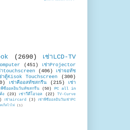
ook
(2690)
เช่าLCD-TV
Computer
(451)
เช่าProjector
ช่าtouchscreen
(406)
เช่าจอทัช
ช่าตู้Kisok Touchscreen
(300)
0)
เช่าคีออสทัชสกรีน
(215)
เช่า
าพีซีออลอินวันทัชสกรีน
(50)
PC all in
ค้ง
(23)
เช่าวีดีโอวอล
(22)
TV-Curve
)
เช่าaircard
(3)
เช่าพีซีออลอินวันเช่าPC
อคเก็ตไวไฟ
(1)