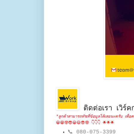
ติดต่อเรา เวิร์คก
*ลูกค้าสามารถทัชที่ข้อมูลได้เลยนะครับ เพื่อค
😀😁🤓😎😀😃😎🤓 👇👇👇 🌟🌟🌟
📞
080-075-3399