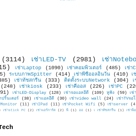
(3114)
เช่าLED-TV
(2981)
เช่าNoteb
15)
เช่าLaptop
(1090)
เช่าคอมพิวเตอร์
(485)
เช่า
5)
ระบบภาพSpitter
(414)
เช่าพีซีออลอินวัน
(410)
เ
385)
เช่าทัชสกรีน
(333)
ติดตั้งระบบNetwork
(304)
เ
(248)
เช่าkiosk
(233)
เช่าคีออส
(226)
เช่าPC
(22
91)
เช่าLED-Display
(128)
เช่าจอแอลอีดี
(109)
หูฟัง
(59)
เช่
าปริ้นเตอร์
(38)
เช่าแอลอีดี
(30)
เช่าvideo wall
(24)
เช่าTVจอโ
Monitor
(11)
เช่าIPad
(11)
เช่าPocket Wifi
(5)
เช่าserver
(4
)
เช่าstick PC
(2)
เช่าแอร์การ์ด
(2)
พี
(1)
ออ
(1)
เ เช่าทัชสกรีน
(1)
เช่าพ็
Tech