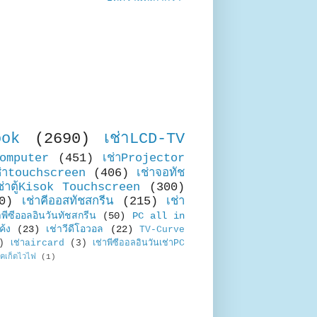
ook
(2690)
เช่าLCD-TV
Computer
(451)
เช่าProjector
ช่าtouchscreen
(406)
เช่าจอทัช
ช่าตู้Kisok Touchscreen
(300)
0)
เช่าคีออสทัชสกรีน
(215)
เช่า
าพีซีออลอินวันทัชสกรีน
(50)
PC all in
ค้ง
(23)
เช่าวีดีโอวอล
(22)
TV-Curve
)
เช่าaircard
(3)
เช่าพีซีออลอินวันเช่าPC
อคเก็ตไวไฟ
(1)