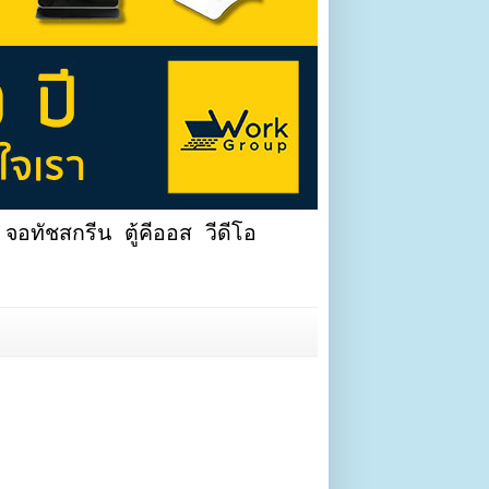
จอทัชสกรีน ตู้คีออส วีดีโอ