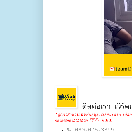
ติดต่อเรา เวิร์คก
*ลูกค้าสามารถทัชที่ข้อมูลได้เลยนะครับ เพื่อค
😀😁🤓😎😀😃😎🤓 👇👇👇 🌟🌟🌟
📞
080-075-3399