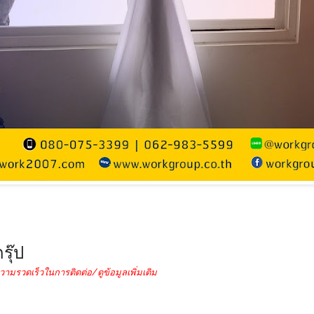
รุ๊ป
วามรวดเร็วในการติดต่อ/ดูข้อมูลเพิ่มเติม