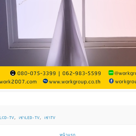
าLCD-TV
,
เช่าLED-TV
,
เช่าTV
หน้าแรก