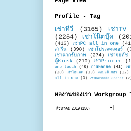
Page View
Profile - Tag
เช่าทีวี
(3165)
เช่าTV
(2254)
เช่าโน๊ตบุ๊ค
(20
(416)
เช่าPC all in one
(41
สกรีน
(398)
เช่าโปรเจคเตอร์
(
เช่าฉากรับภาพ
(274)
เช่าจอทัช
ตู้Kiosk
(210)
เช่าPrinter
(1
one touch
(48)
ถ่ายทอดสด
(41)
เช่
(20)
เช่าไอแพด
(13)
จอมอนิเตอร
(12)
all in one
(3)
เช่าBarcode Scaner
(2
ผลงานของเรา Workgroup 