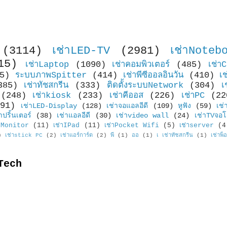
(3114)
เช่าLED-TV
(2981)
เช่าNoteb
15)
เช่าLaptop
(1090)
เช่าคอมพิวเตอร์
(485)
เช่า
5)
ระบบภาพSpitter
(414)
เช่าพีซีออลอินวัน
(410)
เ
385)
เช่าทัชสกรีน
(333)
ติดตั้งระบบNetwork
(304)
เ
(248)
เช่าkiosk
(233)
เช่าคีออส
(226)
เช่าPC
(22
91)
เช่าLED-Display
(128)
เช่าจอแอลอีดี
(109)
หูฟัง
(59)
เช่
าปริ้นเตอร์
(38)
เช่าแอลอีดี
(30)
เช่าvideo wall
(24)
เช่าTVจอโ
Monitor
(11)
เช่าIPad
(11)
เช่าPocket Wifi
(5)
เช่าserver
(4
)
เช่าstick PC
(2)
เช่าแอร์การ์ด
(2)
พี
(1)
ออ
(1)
เ เช่าทัชสกรีน
(1)
เช่าพ็
Tech