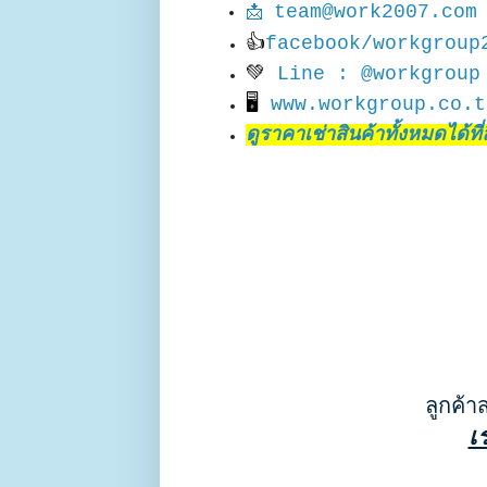
team@work2007.com
📩
👍
facebook/workgroup
💚
Line : @workgroup
🖥
www.workgroup.co.t
ดูราคาเช่าสินค้าทั้งหมดได้ที่ลิ
ลูกค้า
เ