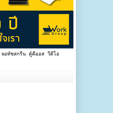
จอทัชสกรีน ตู้คีออส วีดีโอ