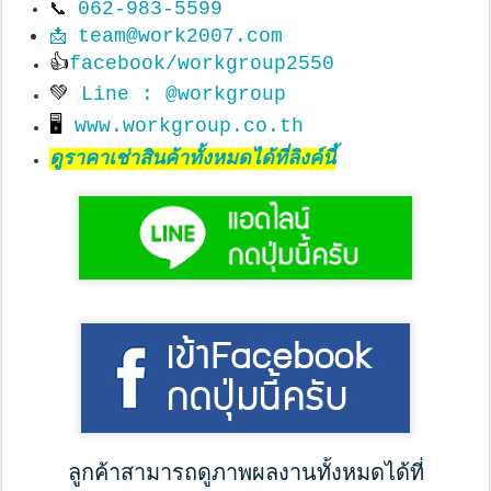
062-983-5599
📞
team@work2007.com
📩
👍
facebook/workgroup2550
💚
Line : @workgroup
🖥
www.workgroup.co.th
ดูราคาเช่าสินค้าทั้งหมดได้ที่ลิงค์นี้
ลูกค้าสามารถดูภาพผลงานทั้งหมดได้ที่