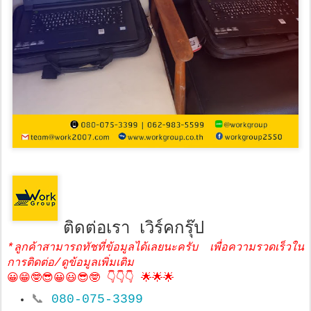
ติดต่อเรา เวิร์คกรุ๊ป
*ลูกค้าสามารถทัชที่ข้อมูลได้เลยนะครับ เพื่อความรวดเร็วใน
การติดต่อ/ดูข้อมูลเพิ่มเติม
😀😁🤓😎😀😃😎🤓 👇👇👇 🌟🌟🌟
📞
080-075-3399