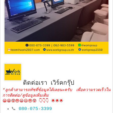
ติดต่อเรา เวิร์คกรุ๊ป
*ลูกค้าสามารถทัชที่ข้อมูลได้เลยนะครับ เพื่อความรวดเร็วใน
การติดต่อ/ดูข้อมูลเพิ่มเติม
😀😁🤓😎😀😃😎🤓 👇👇👇 🌟🌟🌟
📞
080-075-3399