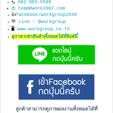
062-983-5599
📞
team@work2007.com
📩
👍
facebook/workgroup2550
💚
Line : @workgroup
🖥
www.workgroup.co.th
ดูราคาเช่าสินค้าทั้งหมดได้ที่ลิงค์นี้
ลูกค้าสามารถดูภาพผลงานทั้งหมดได้ที่