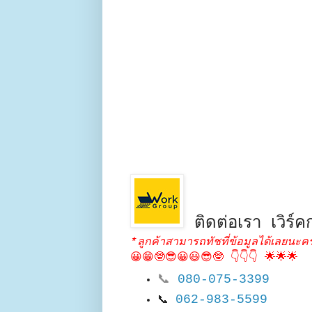
ติดต่อเรา เวิร์คก
*ลูกค้าสามารถทัชที่ข้อมูลได้เลยนะคร
😀😁🤓😎😀😃😎🤓 👇👇👇 🌟🌟🌟
📞
080-075-3399
062-983-5599
📞