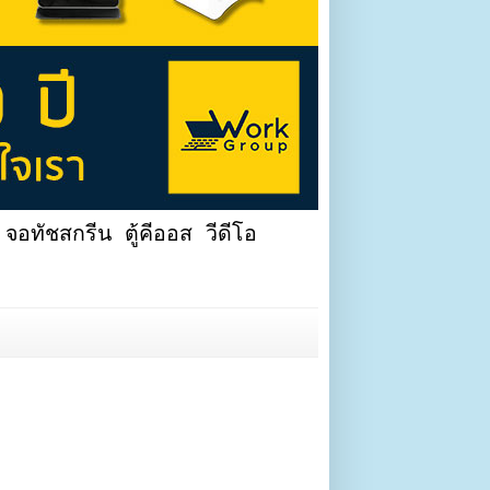
จอทัชสกรีน ตู้คีออส วีดีโอ