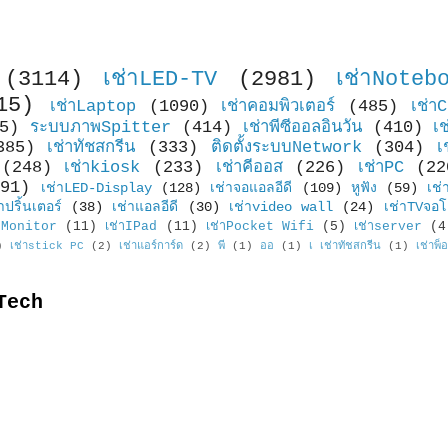
(3114)
เช่าLED-TV
(2981)
เช่าNoteb
15)
เช่าLaptop
(1090)
เช่าคอมพิวเตอร์
(485)
เช่า
5)
ระบบภาพSpitter
(414)
เช่าพีซีออลอินวัน
(410)
เ
385)
เช่าทัชสกรีน
(333)
ติดตั้งระบบNetwork
(304)
เ
(248)
เช่าkiosk
(233)
เช่าคีออส
(226)
เช่าPC
(22
91)
เช่าLED-Display
(128)
เช่าจอแอลอีดี
(109)
หูฟัง
(59)
เช่
าปริ้นเตอร์
(38)
เช่าแอลอีดี
(30)
เช่าvideo wall
(24)
เช่าTVจอโ
Monitor
(11)
เช่าIPad
(11)
เช่าPocket Wifi
(5)
เช่าserver
(4
)
เช่าstick PC
(2)
เช่าแอร์การ์ด
(2)
พี
(1)
ออ
(1)
เ เช่าทัชสกรีน
(1)
เช่าพ็
Tech