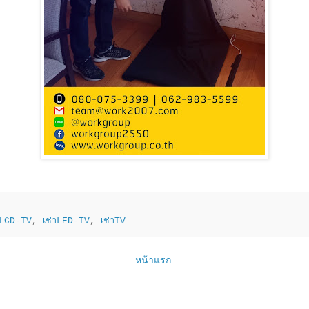
าLCD-TV
,
เช่าLED-TV
,
เช่าTV
หน้าแรก