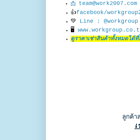
team@work2007.com
📩
👍
facebook/workgroup
💚
Line : @workgroup
🖥
www.workgroup.co.t
ดูราคาเช่าสินค้าทั้งหมดได้ที่ลิ
ลูกค้า
เ