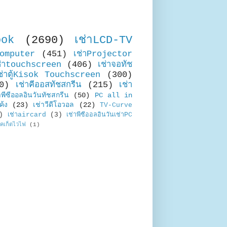
ook
(2690)
เช่าLCD-TV
Computer
(451)
เช่าProjector
ช่าtouchscreen
(406)
เช่าจอทัช
ช่าตู้Kisok Touchscreen
(300)
0)
เช่าคีออสทัชสกรีน
(215)
เช่า
าพีซีออลอินวันทัชสกรีน
(50)
PC all in
ค้ง
(23)
เช่าวีดีโอวอล
(22)
TV-Curve
)
เช่าaircard
(3)
เช่าพีซีออลอินวันเช่าPC
อคเก็ตไวไฟ
(1)