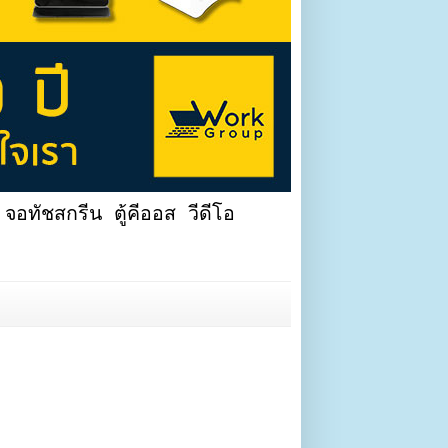
จอทัชสกรีน ตู้คีออส วีดีโอ