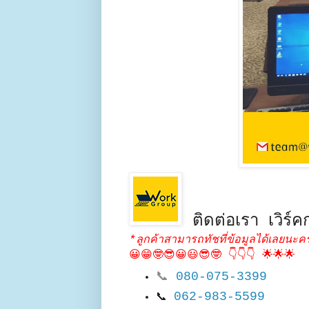
ติดต่อเรา เวิร์คก
*ลูกค้าสามารถทัชที่ข้อมูลได้เลยนะคร
😀😁🤓😎😀😃😎🤓 👇👇👇 🌟🌟🌟
📞
080-075-3399
062-983-5599
📞