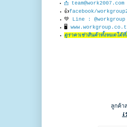
team@work2007.com
📩
👍
facebook/workgroup
💚
Line : @workgroup
🖥
www.workgroup.co.t
ดูราคาเช่าสินค้าทั้งหมดได้ที่ลิ
ลูกค้า
เ