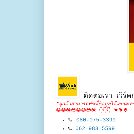
ติดต่อเรา เวิร์คก
*ลูกค้าสามารถทัชที่ข้อมูลได้เลยนะคร
😀😁🤓😎😀😃😎🤓 👇👇👇 🌟🌟🌟
📞
080-075-3399
062-983-5599
📞