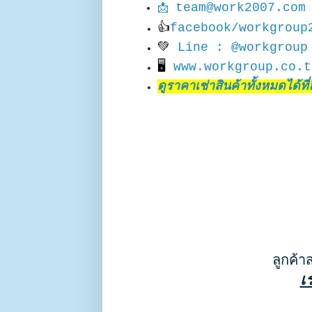
team@work2007.com
📩
👍
facebook/workgroup
💚
Line : @workgroup
🖥
www.workgroup.co.t
ดูราคาเช่าสินค้าทั้งหมดได้ที่ลิ
ลูกค้า
เ