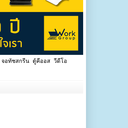
จอทัชสกรีน ตู้คีออส วีดีโอ