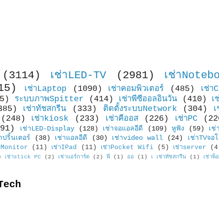
(3114)
เช่าLED-TV
(2981)
เช่าNoteb
15)
เช่าLaptop
(1090)
เช่าคอมพิวเตอร์
(485)
เช่า
5)
ระบบภาพSpitter
(414)
เช่าพีซีออลอินวัน
(410)
เ
385)
เช่าทัชสกรีน
(333)
ติดตั้งระบบNetwork
(304)
เ
(248)
เช่าkiosk
(233)
เช่าคีออส
(226)
เช่าPC
(22
91)
เช่าLED-Display
(128)
เช่าจอแอลอีดี
(109)
หูฟัง
(59)
เช่
าปริ้นเตอร์
(38)
เช่าแอลอีดี
(30)
เช่าvideo wall
(24)
เช่าTVจอโ
Monitor
(11)
เช่าIPad
(11)
เช่าPocket Wifi
(5)
เช่าserver
(4
)
เช่าstick PC
(2)
เช่าแอร์การ์ด
(2)
พี
(1)
ออ
(1)
เ เช่าทัชสกรีน
(1)
เช่าพ็
Tech