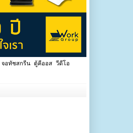
จอทัชสกรีน ตู้คีออส วีดีโอ