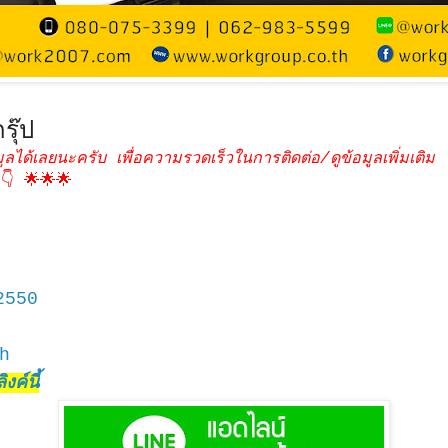
รุ๊ป
ูลได้เลยนะครับ เพื่อความรวดเร็วในการติดต่อ/ดูข้อมูลเพิ่มเติม
👇 🌟🌟🌟
2550
h
งค์นี้