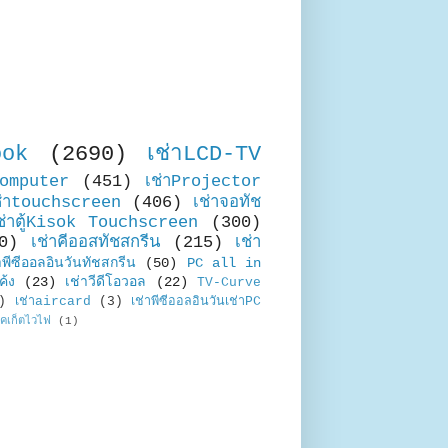
ook
(2690)
เช่าLCD-TV
Computer
(451)
เช่าProjector
ช่าtouchscreen
(406)
เช่าจอทัช
ช่าตู้Kisok Touchscreen
(300)
0)
เช่าคีออสทัชสกรีน
(215)
เช่า
าพีซีออลอินวันทัชสกรีน
(50)
PC all in
ค้ง
(23)
เช่าวีดีโอวอล
(22)
TV-Curve
)
เช่าaircard
(3)
เช่าพีซีออลอินวันเช่าPC
อคเก็ตไวไฟ
(1)