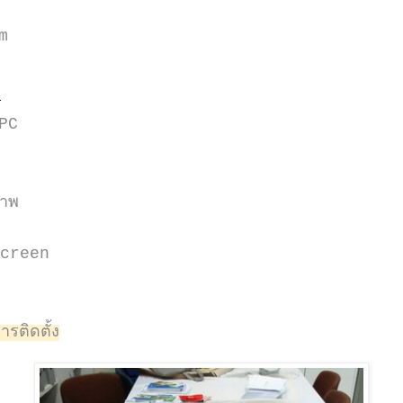
m
p
PC
ภาพ
hscreen
ติดตั้ง