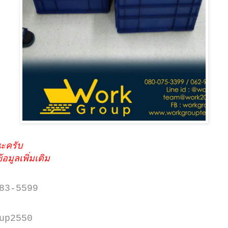
นะครับ
อมูลเพิ่มเติม
83-5599
up2550