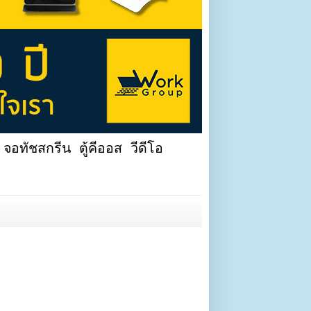
จอทัชสกรีน ตู้คีออส วีดีโอ