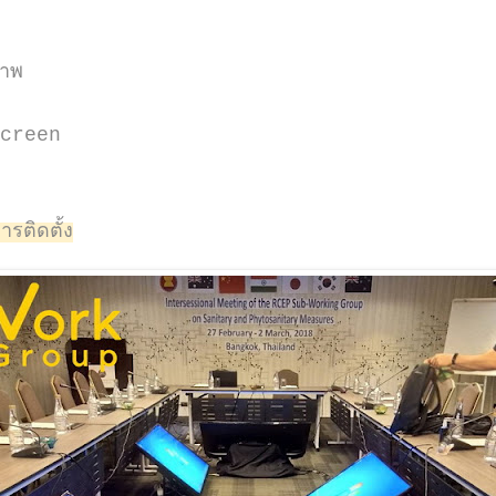
ภาพ
hscreen
ติดตั้ง