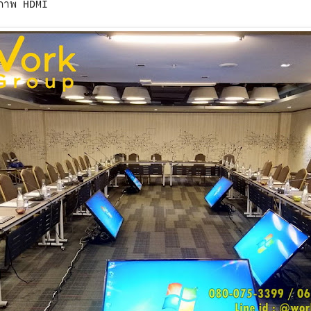
บภาพ HDMI