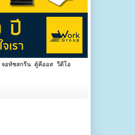
จอทัชสกรีน ตู้คีออส วีดีโอ