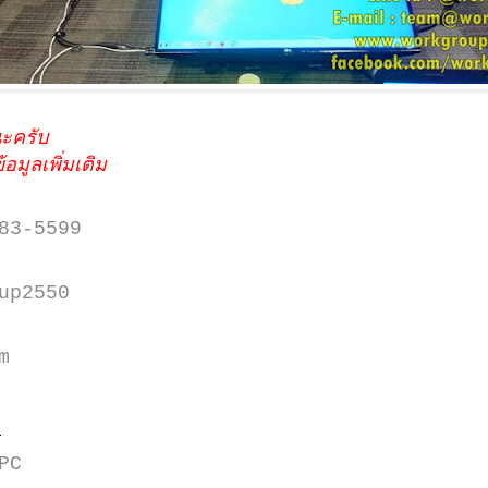
นะครับ
อมูลเพิ่มเติม
83-5599
up2550
m
p
PC