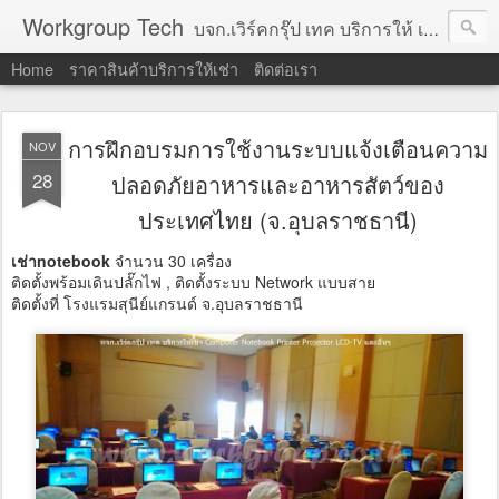
Workgroup Tech
บจก.เวิร์คกรุ๊ป เทค บริการให้ เช่าคอมพิวเตอร์ โน้ตบุ๊ค โปรเจคเตอร์ ทีวีจอแบน จอทัชสกรีน ตู้คีออส วีดีโอวอล และอุปกรณ์อื่น ๆ บริการให้เช่าเป็น รายวัน
Home
ราคาสินค้าบริการให้เช่า
ติดต่อเรา
การฝึกอบรมการใช้งานระบบแจ้งเตือนความ
NOV
28
ปลอดภัยอาหารและอาหารสัตว์ของ
ประเทศไทย (จ.อุบลราชธานี)
เช่าnotebook
จำนวน 30 เครื่อง
ติดตั้งพร้อมเดินปลั๊กไฟ , ติดตั้งระบบ Network แบบสาย
ติดตั้งที่ โรงแรมสุนีย์แกรนด์ จ.อุบลราชธานี