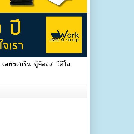
จอทัชสกรีน ตู้คีออส วีดีโอ