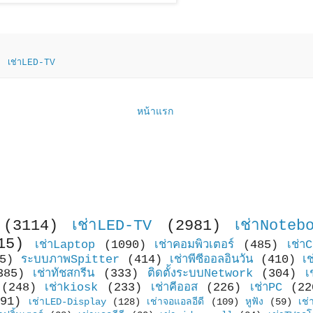
,
เช่าLED-TV
หน้าแรก
(3114)
เช่าLED-TV
(2981)
เช่าNoteb
15)
เช่าLaptop
(1090)
เช่าคอมพิวเตอร์
(485)
เช่า
5)
ระบบภาพSpitter
(414)
เช่าพีซีออลอินวัน
(410)
เ
385)
เช่าทัชสกรีน
(333)
ติดตั้งระบบNetwork
(304)
เ
(248)
เช่าkiosk
(233)
เช่าคีออส
(226)
เช่าPC
(22
91)
เช่าLED-Display
(128)
เช่าจอแอลอีดี
(109)
หูฟัง
(59)
เช่