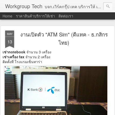
Workgroup Tech
บจก.เวิร์คกรุ๊ป เทค บริการให้ เช่าคอมพิวเตอร์ โน้ตบุ๊ค โปรเจคเตอร์ ทีวีจอแบน จอทัชสกรีน ตู้คีออส วีดีโอวอล และอุปกรณ์อื่น ๆ บริการให้เช่าเป็น รายวัน
Home
ราคาสินค้าบริการให้เช่า
ติดต่อเรา
งานเปิดตัว "ATM Sim" (ดีแทค - ธ.กสิกร
MAY
13
ไทย)
เช่าnotebook
จำนวน 3 เครื่อง
เช่าเครื่อง fax
จำนวน 2 เครื่อง
ติดตั้งที่ โรงแรมเซ็นทาร่า