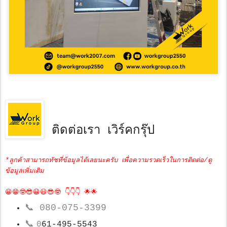
ติดต่อเรา เวิร์คกรุ๊ป
*ลูกค้าสามารถทัชที่ข้อมูลได้เลยนะครับ เพื่อความรวดเร็วในการติดต่อ/ดู
ข้อมูลเพิ่มเติม
😀😁🤓😎😀😃😎🤓 👇👇👇 🌟🌟
📞
080-075-3399
📞
0
61-495-5543