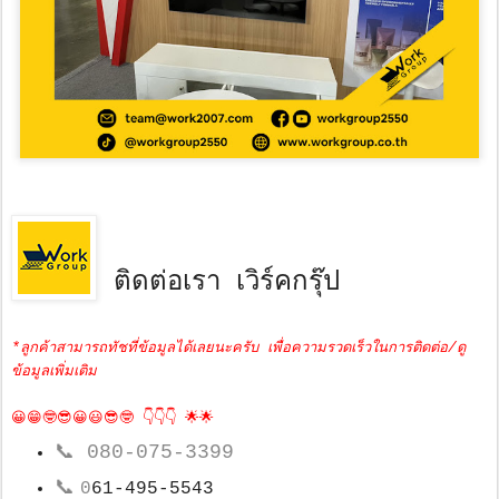
ติดต่อเรา เวิร์คกรุ๊ป
*ลูกค้าสามารถทัชที่ข้อมูลได้เลยนะครับ เพื่อความรวดเร็วในการติดต่อ/ดู
ข้อมูลเพิ่มเติม
😀😁🤓😎😀😃😎🤓 👇👇👇 🌟🌟
📞
080-075-3399
📞
0
61-495-5543