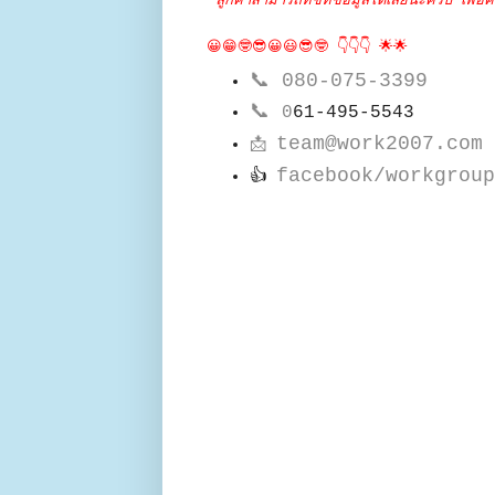
*ลูกค้าสามารถทัชที่ข้อมูลได้เลยนะครับ เพื่อค
😀😁🤓😎😀😃😎🤓 👇👇👇 🌟🌟
📞
080-075-3399
📞
0
61-495-5543
team@work2007.com
📩
facebook/workgroup
👍