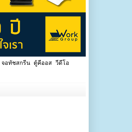
จอทัชสกรีน ตู้คีออส วีดีโอ