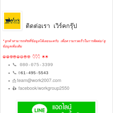
ติดต่อเรา เวิร์คกรุ๊ป
*ลูกค้าสามารถทัชที่ข้อมูลได้เลยนะครับ เพื่อความรวดเร็วในการติดต่อ/ดู
ข้อมูลเพิ่มเติม
😀😁🤓😎😀😃😎🤓 👇👇👇 🌟🌟
📞
080-075-3399
📞
0
61-495-5543
team@work2007.com
📩
facebook/workgroup2550
👍