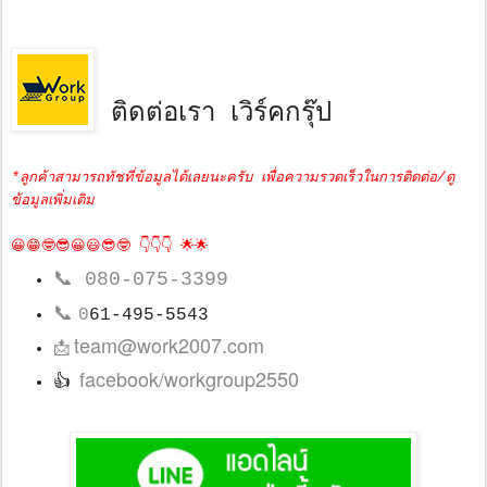
ติดต่อเรา เวิร์คกรุ๊ป
*ลูกค้าสามารถทัชที่ข้อมูลได้เลยนะครับ เพื่อความรวดเร็วในการติดต่อ/ดู
ข้อมูลเพิ่มเติม
😀😁🤓😎😀😃😎🤓 👇👇👇 🌟🌟
📞
080-075-3399
📞
0
61-495-5543
team@work2007.com
📩
facebook/workgroup2550
👍